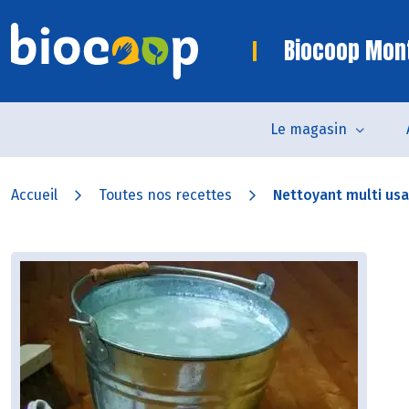
Biocoop Mon
Le magasin
Accueil
Toutes nos recettes
Nettoyant multi us