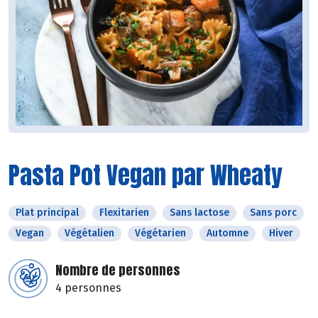
Pasta Pot Vegan par Wheaty
Plat principal
Flexitarien
Sans lactose
Sans porc
Vegan
Végétalien
Végétarien
Automne
Hiver
Nombre de personnes
4 personnes