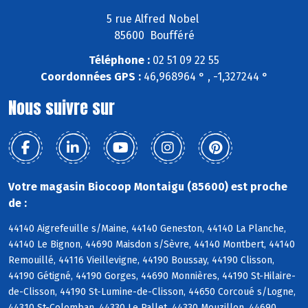
5 rue Alfred Nobel
85600 Boufféré
Téléphone :
02 51 09 22 55
Coordonnées GPS :
46,968964 ° , -1,327244 °
Nous suivre sur
Votre magasin Biocoop Montaigu (85600) est proche
de :
44140 Aigrefeuille s/Maine, 44140 Geneston, 44140 La Planche,
44140 Le Bignon, 44690 Maisdon s/Sèvre, 44140 Montbert, 44140
Remouillé, 44116 Vieillevigne, 44190 Boussay, 44190 Clisson,
44190 Gétigné, 44190 Gorges, 44690 Monnières, 44190 St-Hilaire-
de-Clisson, 44190 St-Lumine-de-Clisson, 44650 Corcoué s/Logne,
44310 St-Colomban, 44330 Le Pallet, 44330 Mouzillon, 44690