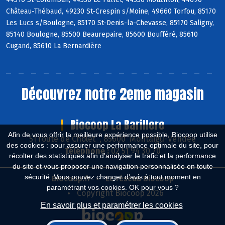
Château-Thébaud, 49230 St-Crespin s/Moine, 49660 Torfou, 85170
Les Lucs s/Boulogne, 85170 St-Denis-la-Chevasse, 85170 Saligny,
85140 Boulogne, 85500 Beaurepaire, 85600 Boufféré, 85610
Cugand, 85610 La Bernardière
Découvrez notre 2eme magasin
Biocoop La Barillere
Afin de vous offrir la meilleure expérience possible, Biocoop utilise
51 route de Cholet , 85600 Montaigu-Vendée
des cookies : pour assurer une performance optimale du site, pour
Téléphone :
02 51 94 30 70
récolter des statistiques afin d'analyser le trafic et la performance
du site et vous proposer une navigation personnalisée en toute
sécurité. Vous pouvez changer d'avis à tout moment en
Biocoop.fr
Le réseau Biocoop
paramétrant vos cookies. OK pour vous ?
Copyright Biocoop 2026
En savoir plus et paramétrer les cookies