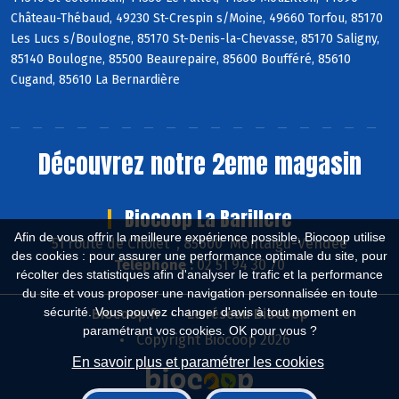
Château-Thébaud, 49230 St-Crespin s/Moine, 49660 Torfou, 85170
Les Lucs s/Boulogne, 85170 St-Denis-la-Chevasse, 85170 Saligny,
85140 Boulogne, 85500 Beaurepaire, 85600 Boufféré, 85610
Cugand, 85610 La Bernardière
Découvrez notre 2eme magasin
Biocoop La Barillere
Afin de vous offrir la meilleure expérience possible, Biocoop utilise
51 route de Cholet , 85600 Montaigu-Vendée
des cookies : pour assurer une performance optimale du site, pour
Téléphone :
02 51 94 30 70
récolter des statistiques afin d'analyser le trafic et la performance
du site et vous proposer une navigation personnalisée en toute
sécurité. Vous pouvez changer d'avis à tout moment en
Biocoop.fr
Le réseau Biocoop
paramétrant vos cookies. OK pour vous ?
Copyright Biocoop 2026
En savoir plus et paramétrer les cookies