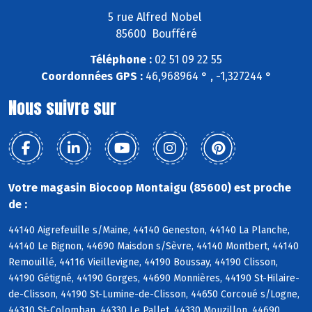
5 rue Alfred Nobel
85600 Boufféré
Téléphone :
02 51 09 22 55
Coordonnées GPS :
46,968964 ° , -1,327244 °
Nous suivre sur
Votre magasin Biocoop Montaigu (85600) est proche
de :
44140 Aigrefeuille s/Maine, 44140 Geneston, 44140 La Planche,
44140 Le Bignon, 44690 Maisdon s/Sèvre, 44140 Montbert, 44140
Remouillé, 44116 Vieillevigne, 44190 Boussay, 44190 Clisson,
44190 Gétigné, 44190 Gorges, 44690 Monnières, 44190 St-Hilaire-
de-Clisson, 44190 St-Lumine-de-Clisson, 44650 Corcoué s/Logne,
44310 St-Colomban, 44330 Le Pallet, 44330 Mouzillon, 44690