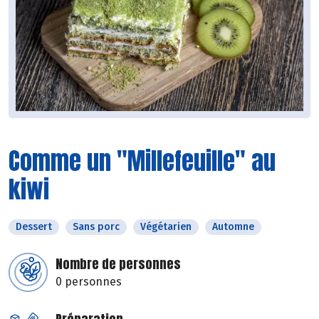
Comme un "Millefeuille" au
kiwi
Dessert
Sans porc
Végétarien
Automne
Nombre de personnes
0 personnes