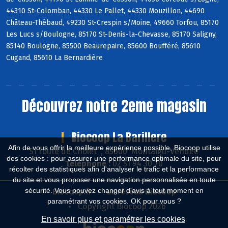
44310 St-Colomban, 44330 Le Pallet, 44330 Mouzillon, 44690
Château-Thébaud, 49230 St-Crespin s/Moine, 49660 Torfou, 85170
Les Lucs s/Boulogne, 85170 St-Denis-la-Chevasse, 85170 Saligny,
85140 Boulogne, 85500 Beaurepaire, 85600 Boufféré, 85610
Cugand, 85610 La Bernardière
Découvrez notre 2eme magasin
Biocoop La Barillere
Afin de vous offrir la meilleure expérience possible, Biocoop utilise
51 route de Cholet , 85600 Montaigu-Vendée
des cookies : pour assurer une performance optimale du site, pour
Téléphone :
02 51 94 30 70
récolter des statistiques afin d'analyser le trafic et la performance
du site et vous proposer une navigation personnalisée en toute
sécurité. Vous pouvez changer d'avis à tout moment en
Biocoop.fr
Le réseau Biocoop
paramétrant vos cookies. OK pour vous ?
Copyright Biocoop 2026
En savoir plus et paramétrer les cookies