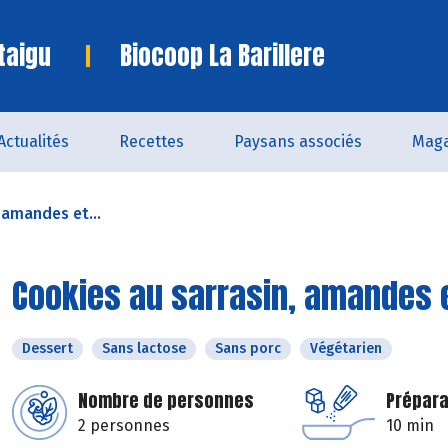
taigu
Biocoop La Barillere
Actualités
Recettes
Paysans associés
Maga
 amandes et...
Cookies au sarrasin, amandes 
Dessert
Sans lactose
Sans porc
Végétarien
Nombre de personnes
Prépara
2 personnes
10 min