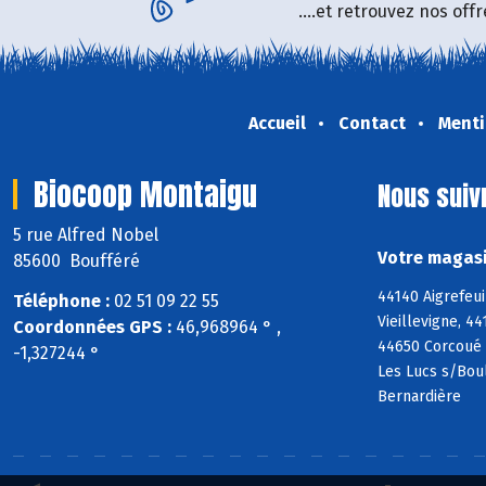
....et retrouvez nos of
Accueil
Contact
Menti
Biocoop Montaigu
Nous suiv
5 rue Alfred Nobel
Votre magasi
85600 Boufféré
44140 Aigrefeu
Téléphone :
02 51 09 22 55
Vieillevigne, 4
Coordonnées GPS :
46,968964 ° ,
44650 Corcoué 
-1,327244 °
Les Lucs s/Boul
Bernardière