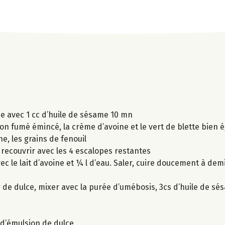
.
fée avec 1 cc d’huile de sésame 10 mn
n fumé émincé, la crème d’avoine et le vert de blette bien 
ne, les grains de fenouil
t recouvrir avec les 4 escalopes restantes
c le lait d’avoine et ¼ l d’eau. Saler, cuire doucement à dem
 de dulce, mixer avec la purée d’umébosis, 3cs d’huile de sés
 d’émulsion de dulce