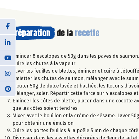
Préparation
de la
recette
Emincer 8 escalopes de 50g dans les pavés de saumon
Cuire les chutes à la vapeur
Laver les feuilles de blettes, émincer et cuire à l’étouf
Emietter les chutes de saumon, mélanger avec le saumo
Ajouter 50g de dulce lavée et hachée, les flocons d’avoi
Mélanger, saler. Répartir cette farce sur 4 escalopes e
Emincer les côtes de blette, placer dans une cocotte ave
que les côtes soient tendres
Mixer avec le bouillon et la crème de sésame. Laver 50g
pour obtenir une émulsion
Cuire les portes feuilles à la poêle 5 mn de chaque côté
Disposer dans les assiettes décorées de fleur de sel et