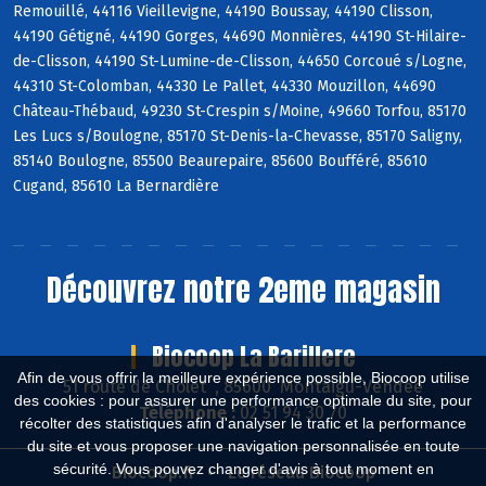
Remouillé, 44116 Vieillevigne, 44190 Boussay, 44190 Clisson,
44190 Gétigné, 44190 Gorges, 44690 Monnières, 44190 St-Hilaire-
de-Clisson, 44190 St-Lumine-de-Clisson, 44650 Corcoué s/Logne,
44310 St-Colomban, 44330 Le Pallet, 44330 Mouzillon, 44690
Château-Thébaud, 49230 St-Crespin s/Moine, 49660 Torfou, 85170
Les Lucs s/Boulogne, 85170 St-Denis-la-Chevasse, 85170 Saligny,
85140 Boulogne, 85500 Beaurepaire, 85600 Boufféré, 85610
Cugand, 85610 La Bernardière
Découvrez notre 2eme magasin
Biocoop La Barillere
Afin de vous offrir la meilleure expérience possible, Biocoop utilise
51 route de Cholet , 85600 Montaigu-Vendée
des cookies : pour assurer une performance optimale du site, pour
Téléphone :
02 51 94 30 70
récolter des statistiques afin d'analyser le trafic et la performance
du site et vous proposer une navigation personnalisée en toute
sécurité. Vous pouvez changer d'avis à tout moment en
Biocoop.fr
Le réseau Biocoop