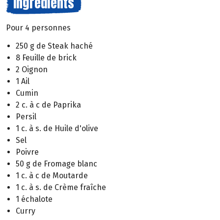
Ingrédients
Pour 4 personnes
250 g de Steak haché
8 Feuille de brick
2 Oignon
1 Ail
Cumin
2 c. à c de Paprika
Persil
1 c. à s. de Huile d'olive
Sel
Poivre
50 g de Fromage blanc
1 c. à c de Moutarde
1 c. à s. de Crème fraîche
1 échalote
Curry