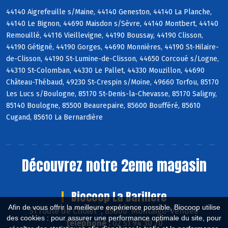
44140 Aigrefeuille s/Maine, 44140 Geneston, 44140 La Planche,
44140 Le Bignon, 44690 Maisdon s/Sèvre, 44140 Montbert, 44140
Remouillé, 44116 Vieillevigne, 44190 Boussay, 44190 Clisson,
44190 Gétigné, 44190 Gorges, 44690 Monnières, 44190 St-Hilaire-
de-Clisson, 44190 St-Lumine-de-Clisson, 44650 Corcoué s/Logne,
44310 St-Colomban, 44330 Le Pallet, 44330 Mouzillon, 44690
Château-Thébaud, 49230 St-Crespin s/Moine, 49660 Torfou, 85170
Les Lucs s/Boulogne, 85170 St-Denis-la-Chevasse, 85170 Saligny,
85140 Boulogne, 85500 Beaurepaire, 85600 Boufféré, 85610
Cugand, 85610 La Bernardière
Découvrez notre 2eme magasin
Biocoop La Barillere
Afin de vous offrir la meilleure expérience possible, Biocoop utilise
51 route de Cholet , 85600 Montaigu-Vendée
des cookies : pour assurer une performance optimale du site, pour
Téléphone :
02 51 94 30 70