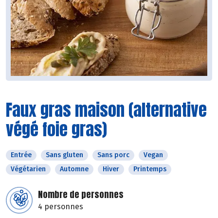
Faux gras maison (alternative
végé foie gras)
Entrée
Sans gluten
Sans porc
Vegan
Végétarien
Automne
Hiver
Printemps
Nombre de personnes
4 personnes