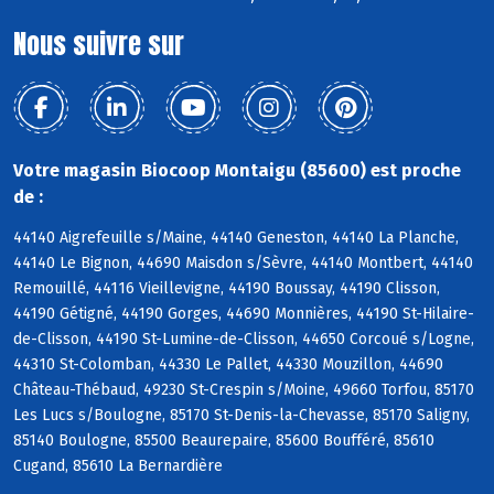
Nous suivre sur
Votre magasin Biocoop Montaigu (85600) est proche
de :
44140 Aigrefeuille s/Maine, 44140 Geneston, 44140 La Planche,
44140 Le Bignon, 44690 Maisdon s/Sèvre, 44140 Montbert, 44140
Remouillé, 44116 Vieillevigne, 44190 Boussay, 44190 Clisson,
44190 Gétigné, 44190 Gorges, 44690 Monnières, 44190 St-Hilaire-
de-Clisson, 44190 St-Lumine-de-Clisson, 44650 Corcoué s/Logne,
44310 St-Colomban, 44330 Le Pallet, 44330 Mouzillon, 44690
Château-Thébaud, 49230 St-Crespin s/Moine, 49660 Torfou, 85170
Les Lucs s/Boulogne, 85170 St-Denis-la-Chevasse, 85170 Saligny,
85140 Boulogne, 85500 Beaurepaire, 85600 Boufféré, 85610
Cugand, 85610 La Bernardière