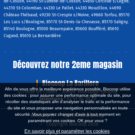
de-Clisson, 44190 St-Lumine-de-Clisson, 44650 Corcoué s/Logne,
44310 St-Colomban, 44330 Le Pallet, 44330 Mouzillon, 44690
Château-Thébaud, 49230 St-Crespin s/Moine, 49660 Torfou, 85170
Les Lucs s/Boulogne, 85170 St-Denis-la-Chevasse, 85170 Saligny,
85140 Boulogne, 85500 Beaurepaire, 85600 Boufféré, 85610
Cugand, 85610 La Bernardière
Découvrez notre 2eme magasin
Biocoop La Barillere
Afin de vous offrir la meilleure expérience possible, Biocoop utilise
51 route de Cholet , 85600 Montaigu-Vendée
des cookies : pour assurer une performance optimale du site, pour
Téléphone :
02 51 94 30 70
récolter des statistiques afin d'analyser le trafic et la performance
du site et vous proposer une navigation personnalisée en toute
sécurité. Vous pouvez changer d'avis à tout moment en
Biocoop.fr
Le réseau Biocoop
paramétrant vos cookies. OK pour vous ?
Copyright Biocoop 2026
En savoir plus et paramétrer les cookies