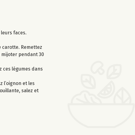
 leurs faces.
de carotte. Remettez
ez mijoter pendant 30
tez ces légumes dans
 l’oignon et les
uillante, salez et