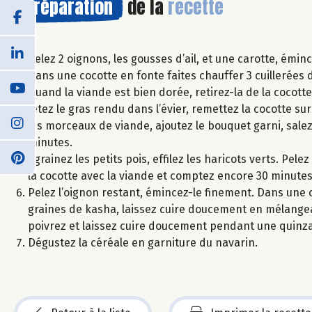
Préparation
de la
recette
Pelez 2 oignons, les gousses d’ail, et une carotte, émin
Dans une cocotte en fonte faites chauffer 3 cuillerées d
Quand la viande est bien dorée, retirez-la de la cocott
Jetez le gras rendu dans l’évier, remettez la cocotte su
les morceaux de viande, ajoutez le bouquet garni, salez 
minutes.
Egrainez les petits pois, effilez les haricots verts. Pe
la cocotte avec la viande et comptez encore 30 minutes
Pelez l’oignon restant, émincez-le finement. Dans une ca
graines de kasha, laissez cuire doucement en mélangean
poivrez et laissez cuire doucement pendant une quinz
Dégustez la céréale en garniture du navarin.