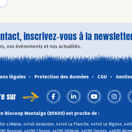
tact, inscrivez-vous à la newsletter
fres, nos événements et nos actualités.
ons légales
Protection des données
CGU
Gestio
re sur
n Biocoop Montaigu (85600) est proche de :
ille s/Maine, 44140 Geneston, 44140 La Planche, 44140 Le Bignon, 44
4190 Boussay, 44190 Clisson, 44190 Gétigné, 44190 Gorges, 44690 Monn