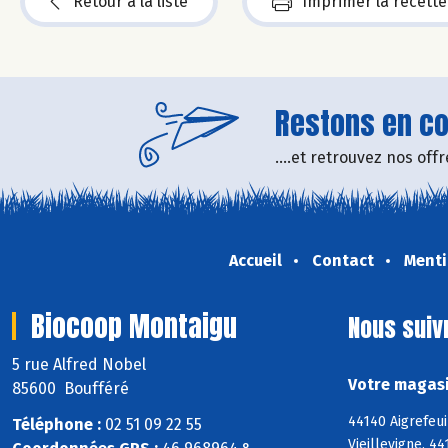
Retour à la liste
Imprimer la recette
Restons en con
....et retrouvez nos of
Accueil
Contact
Menti
Biocoop Montaigu
Nous suiv
5 rue Alfred Nobel
Votre magasi
85600 Boufféré
44140 Aigrefeu
Téléphone :
02 51 09 22 55
Vieillevigne, 4