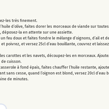
cez-les très finement.
’huile d’olive, faites dorer les morceaux de viande sur toutes
e, déposez-la en attente sur une assiette.
r un feu doux et faites fondre le mélange d’oignons, d’ail et 
et poivrez, et versez 25cl d’eau bouillante, couvrez et laiss
lez les carottes et les navets, découpez-les en morceaux. Ajou
 de cuisson.
sserole à fond épais, faites chauffer l’huile restante, ajoutez
t sans cesse, quand l’oignon est blond, versez 20cl d’eau bo
aine de minutes.