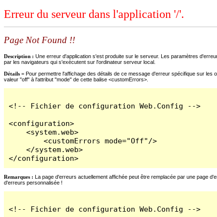
Erreur du serveur dans l'application '/'.
Page Not Found !!
Description :
Une erreur d'application s'est produite sur le serveur. Les paramètres d'erreur
par les navigateurs qui s'exécutent sur l'ordinateur serveur local.
Détails =
Pour permettre l'affichage des détails de ce message d'erreur spécifique sur les o
valeur "off" à l'attribut "mode" de cette balise <customErrors>.
<!-- Fichier de configuration Web.Config -->

<configuration>

    <system.web>

        <customErrors mode="Off"/>

    </system.web>

</configuration>
Remarques :
La page d'erreurs actuellement affichée peut être remplacée par une page d'erre
d'erreurs personnalisée !
<!-- Fichier de configuration Web.Config -->
