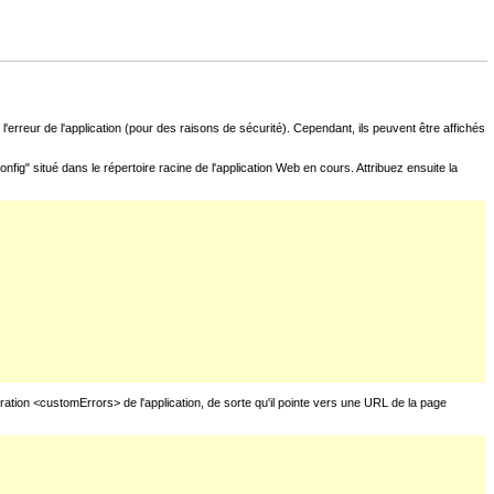
l'erreur de l'application (pour des raisons de sécurité). Cependant, ils peuvent être affichés
fig" situé dans le répertoire racine de l'application Web en cours. Attribuez ensuite la
uration <customErrors> de l'application, de sorte qu'il pointe vers une URL de la page