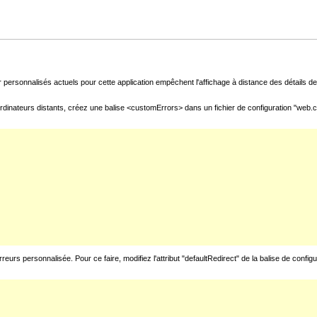
 personnalisés actuels pour cette application empêchent l'affichage à distance des détails de 
rdinateurs distants, créez une balise <customErrors> dans un fichier de configuration "web.con
urs personnalisée. Pour ce faire, modifiez l'attribut "defaultRedirect" de la balise de config