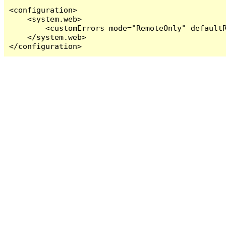
<configuration>

    <system.web>

        <customErrors mode="RemoteOnly" defaultR
    </system.web>

</configuration>