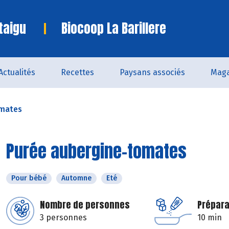
taigu
Biocoop La Barillere
Actualités
Recettes
Paysans associés
Maga
omates
Purée aubergine-tomates
Pour bébé
Automne
Eté
Nombre de personnes
Prépara
3 personnes
10 min