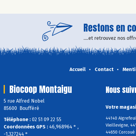
Restons en con
....et retrouvez nos of
Accueil
Contact
Menti
Biocoop Montaigu
Nous suiv
5 rue Alfred Nobel
Votre magasi
85600 Boufféré
44140 Aigrefeu
Téléphone :
02 51 09 22 55
Vieillevigne, 4
Coordonnées GPS :
46,968964 ° ,
44650 Corcoué 
-1,327244 °