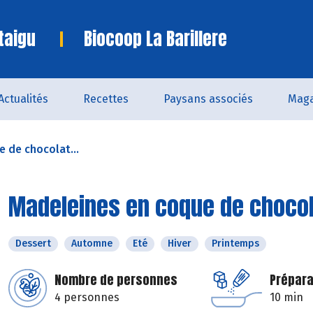
taigu
Biocoop La Barillere
Actualités
Recettes
Paysans associés
Maga
 de chocolat...
Madeleines en coque de chocol
Dessert
Automne
Eté
Hiver
Printemps
Nombre de personnes
Prépara
4 personnes
10 min