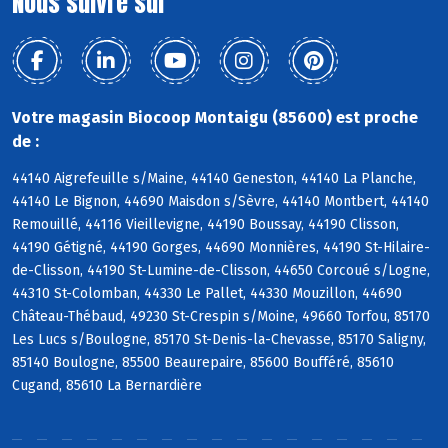
Nous suivre sur
Votre magasin Biocoop Montaigu (85600) est proche
de :
44140 Aigrefeuille s/Maine, 44140 Geneston, 44140 La Planche,
44140 Le Bignon, 44690 Maisdon s/Sèvre, 44140 Montbert, 44140
Remouillé, 44116 Vieillevigne, 44190 Boussay, 44190 Clisson,
44190 Gétigné, 44190 Gorges, 44690 Monnières, 44190 St-Hilaire-
de-Clisson, 44190 St-Lumine-de-Clisson, 44650 Corcoué s/Logne,
44310 St-Colomban, 44330 Le Pallet, 44330 Mouzillon, 44690
Château-Thébaud, 49230 St-Crespin s/Moine, 49660 Torfou, 85170
Les Lucs s/Boulogne, 85170 St-Denis-la-Chevasse, 85170 Saligny,
85140 Boulogne, 85500 Beaurepaire, 85600 Boufféré, 85610
Cugand, 85610 La Bernardière