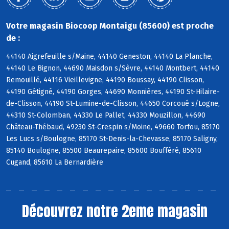
Votre magasin Biocoop Montaigu (85600) est proche
de :
44140 Aigrefeuille s/Maine, 44140 Geneston, 44140 La Planche,
44140 Le Bignon, 44690 Maisdon s/Sèvre, 44140 Montbert, 44140
Remouillé, 44116 Vieillevigne, 44190 Boussay, 44190 Clisson,
44190 Gétigné, 44190 Gorges, 44690 Monnières, 44190 St-Hilaire-
de-Clisson, 44190 St-Lumine-de-Clisson, 44650 Corcoué s/Logne,
44310 St-Colomban, 44330 Le Pallet, 44330 Mouzillon, 44690
Château-Thébaud, 49230 St-Crespin s/Moine, 49660 Torfou, 85170
Les Lucs s/Boulogne, 85170 St-Denis-la-Chevasse, 85170 Saligny,
85140 Boulogne, 85500 Beaurepaire, 85600 Boufféré, 85610
Cugand, 85610 La Bernardière
Découvrez notre 2eme magasin