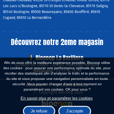
Château-Thébaud, 49230 St-Crespin s/Moine, 49660 Torfou, 85170
Les Lucs s/Boulogne, 85170 St-Denis-la-Chevasse, 85170 Saligny,
85140 Boulogne, 85500 Beaurepaire, 85600 Boufféré, 85610
Cugand, 85610 La Bernardière
Découvrez notre 2eme magasin
Biocoop La Barillere
Afin de vous offrir la meilleure expérience possible, Biocoop utilise
51 route de Cholet , 85600 Montaigu-Vendée
des cookies : pour assurer une performance optimale du site, pour
Téléphone :
02 51 94 30 70
récolter des statistiques afin d'analyser le trafic et la performance
du site et vous proposer une navigation personnalisée en toute
sécurité. Vous pouvez changer d'avis à tout moment en
Biocoop.fr
Le réseau Biocoop
paramétrant vos cookies. OK pour vous ?
Copyright Biocoop 2026
En savoir plus et paramétrer les cookies
Je refuse
J'accepte