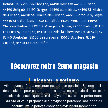
Remouillé, 44116 Vieillevigne, 44190 Boussay, 44190 Clisson,
44190 Gétigné, 44190 Gorges, 44690 Monnières, 44190 St-Hilaire-
de-Clisson, 44190 St-Lumine-de-Clisson, 44650 Corcoué s/Logne,
44310 St-Colomban, 44330 Le Pallet, 44330 Mouzillon, 44690
Château-Thébaud, 49230 St-Crespin s/Moine, 49660 Torfou, 85170
Les Lucs s/Boulogne, 85170 St-Denis-la-Chevasse, 85170 Saligny,
85140 Boulogne, 85500 Beaurepaire, 85600 Boufféré, 85610
Cugand, 85610 La Bernardière
Découvrez notre 2eme magasin
Biocoop La Barillere
Afin de vous offrir la meilleure expérience possible, Biocoop utilise
51 route de Cholet , 85600 Montaigu-Vendée
des cookies : pour assurer une performance optimale du site, pour
Téléphone :
02 51 94 30 70
récolter des statistiques afin d'analyser le trafic et la performance
du site et vous proposer une navigation personnalisée en toute
sécurité. Vous pouvez changer d'avis à tout moment en
Biocoop.fr
Le réseau Biocoop