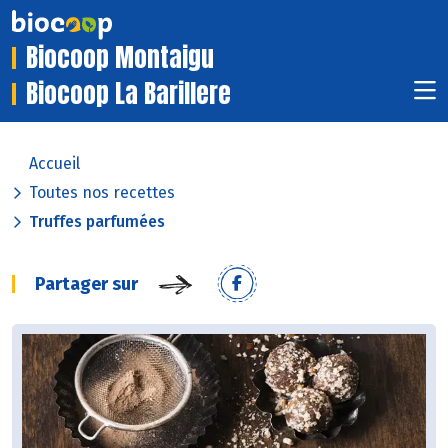
Biocoop Montaigu
Biocoop La Barillere
Accueil
Toutes nos recettes
Truffes parfumées
Partager sur