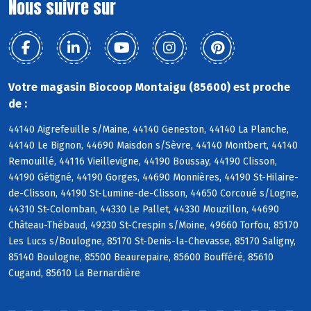
Nous suivre sur
Votre magasin Biocoop Montaigu (85600) est proche
de :
44140 Aigrefeuille s/Maine, 44140 Geneston, 44140 La Planche,
44140 Le Bignon, 44690 Maisdon s/Sèvre, 44140 Montbert, 44140
Remouillé, 44116 Vieillevigne, 44190 Boussay, 44190 Clisson,
44190 Gétigné, 44190 Gorges, 44690 Monnières, 44190 St-Hilaire-
de-Clisson, 44190 St-Lumine-de-Clisson, 44650 Corcoué s/Logne,
44310 St-Colomban, 44330 Le Pallet, 44330 Mouzillon, 44690
Château-Thébaud, 49230 St-Crespin s/Moine, 49660 Torfou, 85170
Les Lucs s/Boulogne, 85170 St-Denis-la-Chevasse, 85170 Saligny,
85140 Boulogne, 85500 Beaurepaire, 85600 Boufféré, 85610
Cugand, 85610 La Bernardière