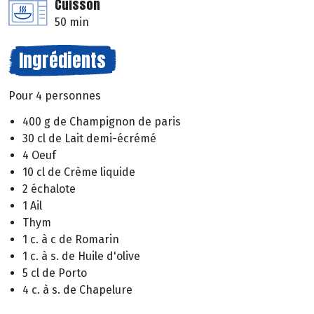
Cuisson
50 min
Ingrédients
Pour 4 personnes
400 g de Champignon de paris
30 cl de Lait demi-écrémé
4 Oeuf
10 cl de Crème liquide
2 échalote
1 Ail
Thym
1 c. à c de Romarin
1 c. à s. de Huile d'olive
5 cl de Porto
4 c. à s. de Chapelure