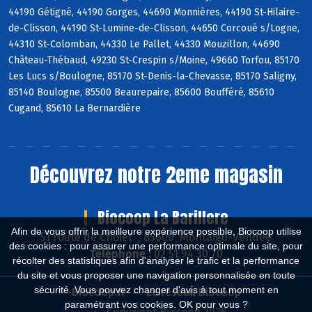
44190 Gétigné, 44190 Gorges, 44690 Monnières, 44190 St-Hilaire-
de-Clisson, 44190 St-Lumine-de-Clisson, 44650 Corcoué s/Logne,
44310 St-Colomban, 44330 Le Pallet, 44330 Mouzillon, 44690
Château-Thébaud, 49230 St-Crespin s/Moine, 49660 Torfou, 85170
Les Lucs s/Boulogne, 85170 St-Denis-la-Chevasse, 85170 Saligny,
85140 Boulogne, 85500 Beaurepaire, 85600 Boufféré, 85610
Cugand, 85610 La Bernardière
Découvrez notre 2eme magasin
Biocoop La Barillere
Afin de vous offrir la meilleure expérience possible, Biocoop utilise
51 route de Cholet , 85600 Montaigu-Vendée
des cookies : pour assurer une performance optimale du site, pour
Téléphone :
02 51 94 30 70
récolter des statistiques afin d'analyser le trafic et la performance
du site et vous proposer une navigation personnalisée en toute
sécurité. Vous pouvez changer d'avis à tout moment en
Biocoop.fr
Le réseau Biocoop
paramétrant vos cookies. OK pour vous ?