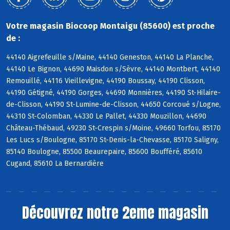
Votre magasin Biocoop Montaigu (85600) est proche
de :
44140 Aigrefeuille s/Maine, 44140 Geneston, 44140 La Planche,
44140 Le Bignon, 44690 Maisdon s/Sèvre, 44140 Montbert, 44140
Remouillé, 44116 Vieillevigne, 44190 Boussay, 44190 Clisson,
44190 Gétigné, 44190 Gorges, 44690 Monnières, 44190 St-Hilaire-
de-Clisson, 44190 St-Lumine-de-Clisson, 44650 Corcoué s/Logne,
44310 St-Colomban, 44330 Le Pallet, 44330 Mouzillon, 44690
Château-Thébaud, 49230 St-Crespin s/Moine, 49660 Torfou, 85170
Les Lucs s/Boulogne, 85170 St-Denis-la-Chevasse, 85170 Saligny,
85140 Boulogne, 85500 Beaurepaire, 85600 Boufféré, 85610
Cugand, 85610 La Bernardière
Découvrez notre 2eme magasin