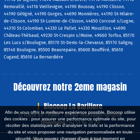
Remouillé, 44116 Vieillevigne, 44190 Boussay, 44190 Clisson,
44190 Gétigné, 44190 Gorges, 44690 Monnières, 44190 St-Hilaire-
de-Clisson, 44190 St-Lumine-de-Clisson, 44650 Corcoué s/Logne,
44310 St-Colomban, 44330 Le Pallet, 44330 Mouzillon, 44690
Château-Thébaud, 49230 St-Crespin s/Moine, 49660 Torfou, 85170
Les Lucs s/Boulogne, 85170 St-Denis-la-Chevasse, 85170 Saligny,
85140 Boulogne, 85500 Beaurepaire, 85600 Boufféré, 85610
Cugand, 85610 La Bernardière
Découvrez notre 2eme magasin
Biocoop La Barillere
Afin de vous offrir la meilleure expérience possible, Biocoop utilise
51 route de Cholet , 85600 Montaigu-Vendée
des cookies : pour assurer une performance optimale du site, pour
Téléphone :
02 51 94 30 70
récolter des statistiques afin d'analyser le trafic et la performance
du site et vous proposer une navigation personnalisée en toute
sécurité. Vous pouvez changer d'avis à tout moment en
Biocoop.fr
Le réseau Biocoop