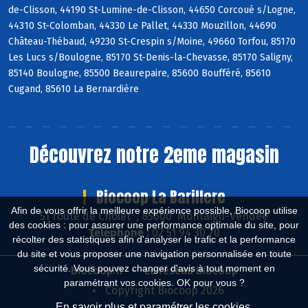
de-Clisson, 44190 St-Lumine-de-Clisson, 44650 Corcoué s/Logne,
44310 St-Colomban, 44330 Le Pallet, 44330 Mouzillon, 44690
Château-Thébaud, 49230 St-Crespin s/Moine, 49660 Torfou, 85170
Les Lucs s/Boulogne, 85170 St-Denis-la-Chevasse, 85170 Saligny,
85140 Boulogne, 85500 Beaurepaire, 85600 Boufféré, 85610
Cugand, 85610 La Bernardière
Découvrez notre 2eme magasin
Biocoop La Barillere
Afin de vous offrir la meilleure expérience possible, Biocoop utilise
51 route de Cholet , 85600 Montaigu-Vendée
des cookies : pour assurer une performance optimale du site, pour
Téléphone :
02 51 94 30 70
récolter des statistiques afin d'analyser le trafic et la performance
du site et vous proposer une navigation personnalisée en toute
sécurité. Vous pouvez changer d'avis à tout moment en
Biocoop.fr
Le réseau Biocoop
paramétrant vos cookies. OK pour vous ?
Copyright Biocoop 2026
En savoir plus et paramétrer les cookies