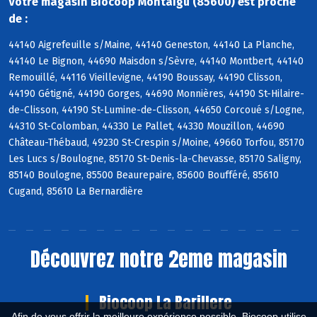
Votre magasin Biocoop Montaigu (85600) est proche
de :
44140 Aigrefeuille s/Maine, 44140 Geneston, 44140 La Planche,
44140 Le Bignon, 44690 Maisdon s/Sèvre, 44140 Montbert, 44140
Remouillé, 44116 Vieillevigne, 44190 Boussay, 44190 Clisson,
44190 Gétigné, 44190 Gorges, 44690 Monnières, 44190 St-Hilaire-
de-Clisson, 44190 St-Lumine-de-Clisson, 44650 Corcoué s/Logne,
44310 St-Colomban, 44330 Le Pallet, 44330 Mouzillon, 44690
Château-Thébaud, 49230 St-Crespin s/Moine, 49660 Torfou, 85170
Les Lucs s/Boulogne, 85170 St-Denis-la-Chevasse, 85170 Saligny,
85140 Boulogne, 85500 Beaurepaire, 85600 Boufféré, 85610
Cugand, 85610 La Bernardière
Découvrez notre 2eme magasin
Biocoop La Barillere
Afin de vous offrir la meilleure expérience possible, Biocoop utilise