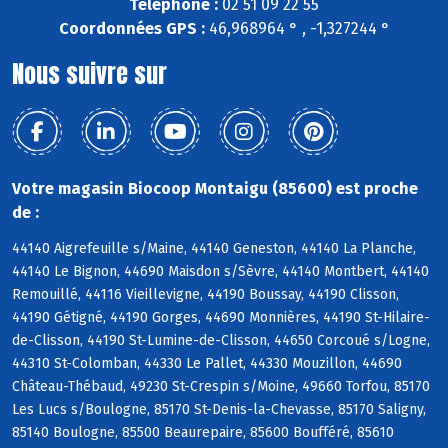
Téléphone :
02 51 09 22 55
Coordonnées GPS :
46,968964 ° , -1,327244 °
Nous suivre sur
Votre magasin Biocoop Montaigu (85600) est proche
de :
44140 Aigrefeuille s/Maine, 44140 Geneston, 44140 La Planche,
44140 Le Bignon, 44690 Maisdon s/Sèvre, 44140 Montbert, 44140
Remouillé, 44116 Vieillevigne, 44190 Boussay, 44190 Clisson,
44190 Gétigné, 44190 Gorges, 44690 Monnières, 44190 St-Hilaire-
de-Clisson, 44190 St-Lumine-de-Clisson, 44650 Corcoué s/Logne,
44310 St-Colomban, 44330 Le Pallet, 44330 Mouzillon, 44690
Château-Thébaud, 49230 St-Crespin s/Moine, 49660 Torfou, 85170
Les Lucs s/Boulogne, 85170 St-Denis-la-Chevasse, 85170 Saligny,
85140 Boulogne, 85500 Beaurepaire, 85600 Boufféré, 85610