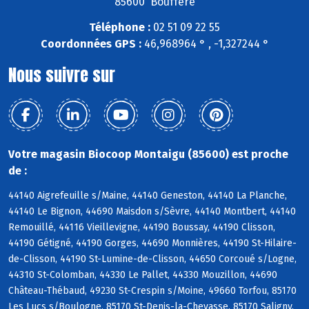
85600 Boufféré
Téléphone :
02 51 09 22 55
Coordonnées GPS :
46,968964 ° , -1,327244 °
Nous suivre sur
Votre magasin Biocoop Montaigu (85600) est proche
de :
44140 Aigrefeuille s/Maine, 44140 Geneston, 44140 La Planche,
44140 Le Bignon, 44690 Maisdon s/Sèvre, 44140 Montbert, 44140
Remouillé, 44116 Vieillevigne, 44190 Boussay, 44190 Clisson,
44190 Gétigné, 44190 Gorges, 44690 Monnières, 44190 St-Hilaire-
de-Clisson, 44190 St-Lumine-de-Clisson, 44650 Corcoué s/Logne,
44310 St-Colomban, 44330 Le Pallet, 44330 Mouzillon, 44690
Château-Thébaud, 49230 St-Crespin s/Moine, 49660 Torfou, 85170
Les Lucs s/Boulogne, 85170 St-Denis-la-Chevasse, 85170 Saligny,