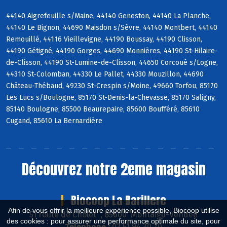
44140 Aigrefeuille s/Maine, 44140 Geneston, 44140 La Planche,
44140 Le Bignon, 44690 Maisdon s/Sèvre, 44140 Montbert, 44140
Remouillé, 44116 Vieillevigne, 44190 Boussay, 44190 Clisson,
44190 Gétigné, 44190 Gorges, 44690 Monnières, 44190 St-Hilaire-
de-Clisson, 44190 St-Lumine-de-Clisson, 44650 Corcoué s/Logne,
44310 St-Colomban, 44330 Le Pallet, 44330 Mouzillon, 44690
Château-Thébaud, 49230 St-Crespin s/Moine, 49660 Torfou, 85170
Les Lucs s/Boulogne, 85170 St-Denis-la-Chevasse, 85170 Saligny,
85140 Boulogne, 85500 Beaurepaire, 85600 Boufféré, 85610
Cugand, 85610 La Bernardière
Découvrez notre 2eme magasin
Biocoop La Barillere
Afin de vous offrir la meilleure expérience possible, Biocoop utilise
51 route de Cholet , 85600 Montaigu-Vendée
des cookies : pour assurer une performance optimale du site, pour
Téléphone :
02 51 94 30 70