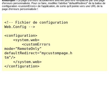
Remarques :
La page d'erreurs actuellement affichée peut être remplacée par une page
d'erreurs personnalisée. Pour ce faire, modifiez l'attribut "defaultRedirect" de la balise de
configuration <customErrors> de l'application, de sorte qu'il pointe vers une URL de la
page d'erreurs personnalisée !
<!-- Fichier de configuration 
Web.Config -->

<configuration>

    <system.web>

        <customErrors 
mode="RemoteOnly" 
defaultRedirect="mycustompage.h
tm"/>

    </system.web>

</configuration>