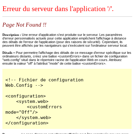
Erreur du serveur dans l'application '/'.
Page Not Found !!
Description :
Une erreur d'application s'est produite sur le serveur. Les paramètres
d'erreur personnalisés actuels pour cette application empêchent l'affichage à distance
des détails de l'erreur de l'application (pour des raisons de sécurité). Cependant, ils
peuvent être affichés par les navigateurs qui s'exécutent sur l'ordinateur serveur local.
Détails =
Pour permettre l'affichage des détails de ce message d'erreur spécifique sur les
ordinateurs distants, créez une balise <customErrors> dans un fichier de configuration
"web.config" situé dans le répertoire racine de l'application Web en cours. Attribuez
ensuite la valeur "off" à l'attribut "mode" de cette balise <customErrors>.
<!-- Fichier de configuration 
Web.Config -->

<configuration>

    <system.web>

        <customErrors 
mode="Off"/>

    </system.web>

</configuration>