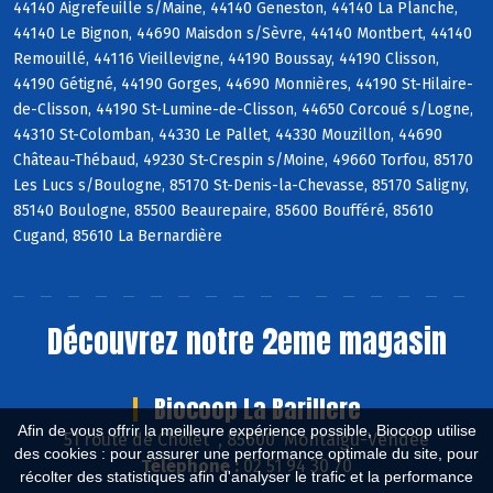
44140 Aigrefeuille s/Maine, 44140 Geneston, 44140 La Planche,
44140 Le Bignon, 44690 Maisdon s/Sèvre, 44140 Montbert, 44140
Remouillé, 44116 Vieillevigne, 44190 Boussay, 44190 Clisson,
44190 Gétigné, 44190 Gorges, 44690 Monnières, 44190 St-Hilaire-
de-Clisson, 44190 St-Lumine-de-Clisson, 44650 Corcoué s/Logne,
44310 St-Colomban, 44330 Le Pallet, 44330 Mouzillon, 44690
Château-Thébaud, 49230 St-Crespin s/Moine, 49660 Torfou, 85170
Les Lucs s/Boulogne, 85170 St-Denis-la-Chevasse, 85170 Saligny,
85140 Boulogne, 85500 Beaurepaire, 85600 Boufféré, 85610
Cugand, 85610 La Bernardière
Découvrez notre 2eme magasin
Biocoop La Barillere
Afin de vous offrir la meilleure expérience possible, Biocoop utilise
51 route de Cholet , 85600 Montaigu-Vendée
des cookies : pour assurer une performance optimale du site, pour
Téléphone :
02 51 94 30 70
récolter des statistiques afin d'analyser le trafic et la performance