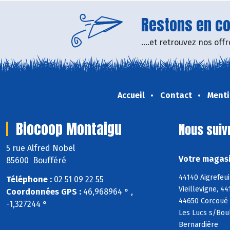
Restons en con
....et retrouvez nos of
Accueil
Contact
Menti
Biocoop Montaigu
Nous suiv
5 rue Alfred Nobel
Votre magasi
85600 Boufféré
44140 Aigrefeu
Téléphone :
02 51 09 22 55
Vieillevigne, 4
Coordonnées GPS :
46,968964 ° ,
44650 Corcoué 
-1,327244 °
Les Lucs s/Boul
Bernardière