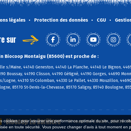
ons légales
Protection des données
CGU
Gestio
re sur
n Biocoop Montaigu (85600) est proche de :
ille s/Maine, 44140 Geneston, 44140 La Planche, 44140 Le Bignon, 44
4190 Boussay, 44190 Clisson, 44190 Gétigné, 44190 Gorges, 44690 Monn
s/Logne, 44310 St-Colomban, 44330 Le Pallet, 44330 Mouzillon, 44690
ogne, 85170 St-Denis-la-Chevasse, 85170 Saligny, 85140 Boulogne, 85
Biocoop La Barillere
es cookies : pour assurer une performance optimale du site, pour récolter
51 route de Cholet , 85600 
isée en toute sécurité. Vous pouvez changer d'avis à tout moment en 