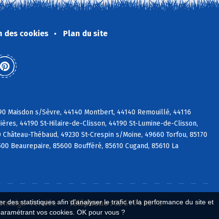
n des cookies
Plan du site
690 Maisdon s/Sèvre, 44140 Montbert, 44140 Remouillé, 44116
ières, 44190 St-Hilaire-de-Clisson, 44190 St-Lumine-de-Clisson,
 Château-Thébaud, 49230 St-Crespin s/Moine, 49660 Torfou, 85170
500 Beaurepaire, 85600 Boufféré, 85610 Cugand, 85610 La
 des statistiques afin d'analyser le trafic et la performance du site et
Montaigu-Vendée
Téléphone :
02 51 94 30 70
paramétrant vos cookies. OK pour vous ?