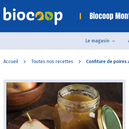
Biocoop Mon
Le magasin
Accueil
Toutes nos recettes
Confiture de poires a