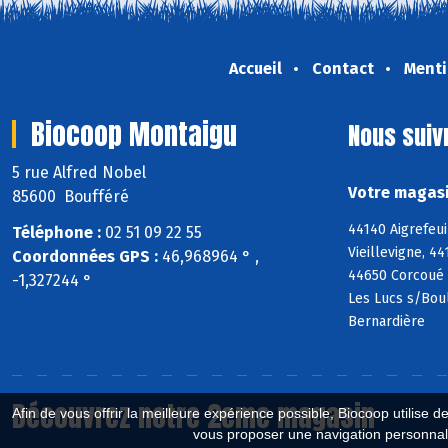
Accueil
Contact
Menti
Biocoop Montaigu
Nous suiv
5 rue Alfred Nobel
Votre magasi
85600 Boufféré
44140 Aigrefeu
Téléphone :
02 51 09 22 55
Vieillevigne, 4
Coordonnées GPS :
46,968964 ° ,
44650 Corcoué 
-1,327244 °
Les Lucs s/Boul
Bernardière
Découvrez notre 2eme magasin
Afin de vous offrir la meilleure expérience possible, Biocoop utilise d
vous proposer une navigation personnal