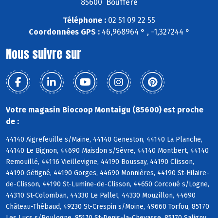
85600 Boufféré
Téléphone :
02 51 09 22 55
Coordonnées GPS :
46,968964 ° , -1,327244 °
Nous suivre sur
Votre magasin Biocoop Montaigu (85600) est proche
de :
44140 Aigrefeuille s/Maine, 44140 Geneston, 44140 La Planche,
44140 Le Bignon, 44690 Maisdon s/Sèvre, 44140 Montbert, 44140
Remouillé, 44116 Vieillevigne, 44190 Boussay, 44190 Clisson,
44190 Gétigné, 44190 Gorges, 44690 Monnières, 44190 St-Hilaire-
de-Clisson, 44190 St-Lumine-de-Clisson, 44650 Corcoué s/Logne,
44310 St-Colomban, 44330 Le Pallet, 44330 Mouzillon, 44690
Château-Thébaud, 49230 St-Crespin s/Moine, 49660 Torfou, 85170
Les Lucs s/Boulogne, 85170 St-Denis-la-Chevasse, 85170 Saligny,