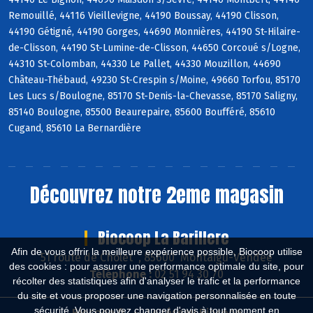
Remouillé, 44116 Vieillevigne, 44190 Boussay, 44190 Clisson,
44190 Gétigné, 44190 Gorges, 44690 Monnières, 44190 St-Hilaire-
de-Clisson, 44190 St-Lumine-de-Clisson, 44650 Corcoué s/Logne,
44310 St-Colomban, 44330 Le Pallet, 44330 Mouzillon, 44690
Château-Thébaud, 49230 St-Crespin s/Moine, 49660 Torfou, 85170
Les Lucs s/Boulogne, 85170 St-Denis-la-Chevasse, 85170 Saligny,
85140 Boulogne, 85500 Beaurepaire, 85600 Boufféré, 85610
Cugand, 85610 La Bernardière
Découvrez notre 2eme magasin
Biocoop La Barillere
Afin de vous offrir la meilleure expérience possible, Biocoop utilise
51 route de Cholet , 85600 Montaigu-Vendée
des cookies : pour assurer une performance optimale du site, pour
Téléphone :
02 51 94 30 70
récolter des statistiques afin d'analyser le trafic et la performance
du site et vous proposer une navigation personnalisée en toute
sécurité. Vous pouvez changer d'avis à tout moment en
Biocoop.fr
Le réseau Biocoop